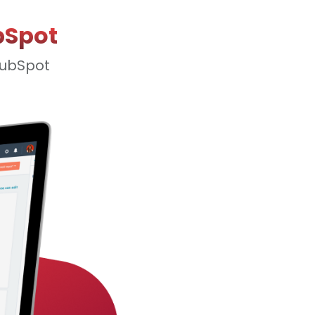
bSpot
HubSpot