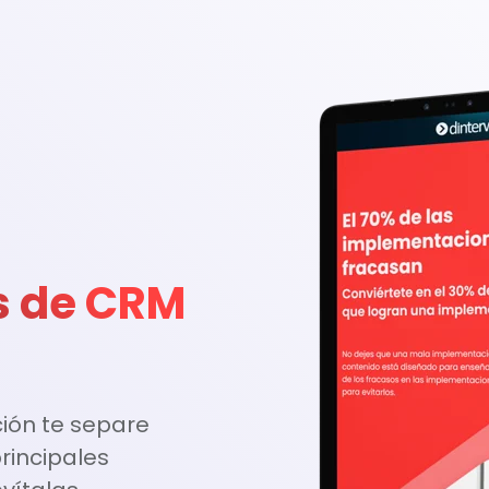
s de CRM
ión te separe
rincipales