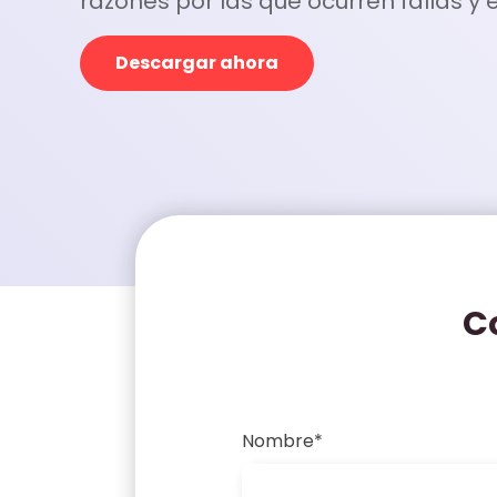
razones por las que ocurren fallas y e
Descargar ahora
C
Nombre
*