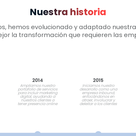
Nuestra historia
ios, hemos evolucionado y adaptado nuest
jor la transformación que requieren las em
2014
2015
Ampliamos nuestro
Iniciamos nuestro
portafolio de servicios
desarrollo como una
para incluir marketing
empresa Inbound,
digital, ayudando a
enfocándonos en
nuestros clientes a
atraer, involucrar y
tener presencia online
deleitar a los clientes