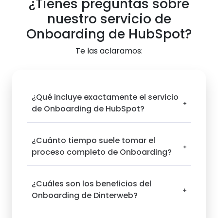
¿Tienes preguntas sobre
nuestro servicio de
Onboarding de HubSpot?
Te las aclaramos:
¿Qué incluye exactamente el servicio
de Onboarding de HubSpot?
El servicio de Onboarding de HubSpot
¿Cuánto tiempo suele tomar el
incluye la configuración por objetivos
proceso completo de Onboarding?
de la plataforma según las necesidades
específicas de tu empresa. Nos
El tiempo necesario puede variar
enfocamos en enseñarte a utilizar las
¿Cuáles son los beneficios del
dependiendo de los objetivos que
herramientas específicas en las que
Onboarding de Dinterweb?
quieras aprender y la cantidad de
hayas identificado áreas de mejora.
personal que necesita ser capacitado.
Entrenamiento a usuarios y