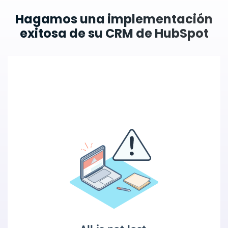
que tu equipo esté preparado y
Hagamos una implementación
disponible para participar en las
exitosa de su CRM de HubSpot
sesiones de formación y configuración.