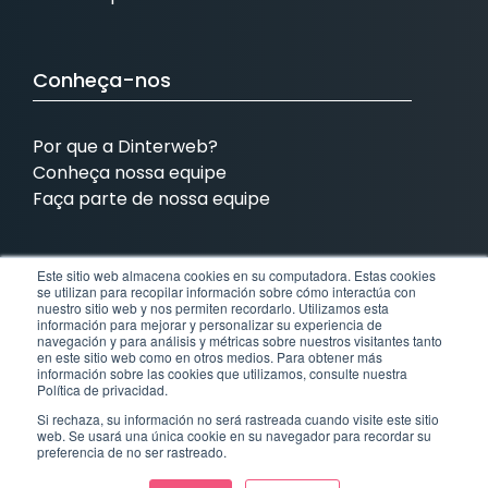
Conheça-nos
Por que a Dinterweb?
Conheça nossa equipe
Faça parte de nossa equipe
Este sitio web almacena cookies en su computadora. Estas cookies
Estamos presentes em:
se utilizan para recopilar información sobre cómo interactúa con
nuestro sitio web y nos permiten recordarlo. Utilizamos esta
información para mejorar y personalizar su experiencia de
MX
COL
BRA
EUA
navegación y para análisis y métricas sobre nuestros visitantes tanto
en este sitio web como en otros medios. Para obtener más
información sobre las cookies que utilizamos, consulte nuestra
México
Colômbia
Brasil
Estados Unidos
Política de privacidad.
Si rechaza, su información no será rastreada cuando visite este sitio
web. Se usará una única cookie en su navegador para recordar su
CR
preferencia de no ser rastreado.
Costa Rica